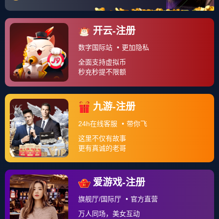
从“无名之辈”到“中场主宰”：一场
属于巴雷拉的独角戏
赛前，没有人预料到这场“D组焦点战”会呈现出如此悬殊的碾压态
势，伊拉克队世界排名第63位，拥有强悍的对抗传统与“两河流域”的
硬朗球风；乌兹别克斯坦排名虽略高（第55位），但过往世界杯履
历几乎空白，多数媒体将这场比赛定义为“五五开的硬仗”。
但巴雷拉不这么认为。
从第11分钟起，这位26岁的乌兹别克斯坦归化中场核心就接管了比
赛，他在中圈附近以一记手术刀般的斜塞撕开伊拉克五后卫防线，
助攻前锋绍穆罗多夫单刀破门，这粒进球彻底击碎了伊拉克人“稳守
反击”的战术预案——他们不得不压出阵型,而这正中巴雷拉下怀。
第34分钟，巴雷拉在禁区弧顶接球，面对三名伊拉克防守球员的包