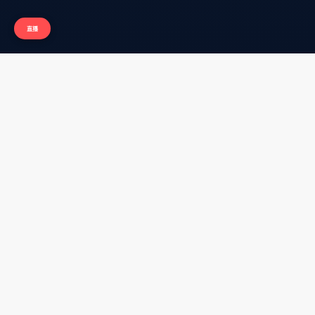
热门文章
九游娱乐官方-包含中国乒乓球队碾压波兰乒乓球
队，马龙打破历史纪录的词条
2025-12-06
九游体育直播-穆里尼奥：我有我的原则不想改变风
格适应别人
2025-10-05
九游VIP-包含泰国羽毛球队血洗丹麦羽毛球队，林
丹制霸全场的词条
2025-10-06
九游体育直播-阿方索戴维斯点燃B组战火，伊拉克
绝杀芬兰，2026世界杯上演最强黑马之争
2026-06-25
九游体育直播-关于法国乒乓球队绝地反击韩国乒乓
球队，王皓统治全场的信息
2025-10-09