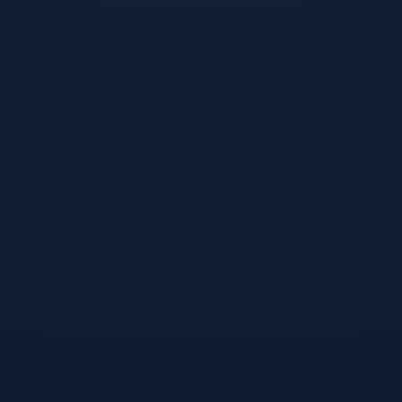
trx能量租赁
发表于 4周前
回复
u地址转错 【TVQgbBB3VjreEkvXC5EiVQ2WBWuGHmyF
su】转错请联系TeleGram:【@TrxEm】
trx能量机器人
发表于 4周前
回复
u地址转错 【TGgcM7wzR5wnadGAAwiJD1SBpn4NTx4N
En】转错请联系TeleGram:【@TrxEm】
波场能量租赁
发表于 4周前
回复
u地址转错 【TPFxZSKxFRJE2byvTVmcLezCaCTBrtiN9
9】转错请联系TeleGram:【@TrxEm】
trx转错包退
发表于 4周前
回复
转错包退【TMEikGamKpYkTDgCu1ckDRfCwSJVrPP2v
S】客服TeleGram:【@TrxEm】
trx转错包退
发表于 4周前
回复
转错包退【TY2VZJ9bdDpvwvkteXhSWWh2ftfHGwysV
v】客服TeleGram:【@TrxEm】