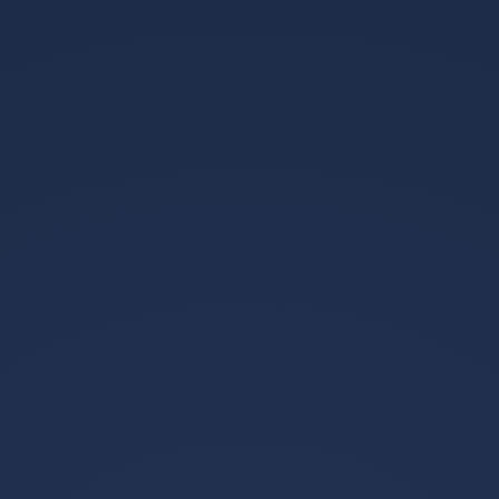
九游体育-当沙漠吞噬桑巴，乌兹别克斯坦的钢铁意志与维尼修斯孤星闪耀—20
26世界杯F组天方夜谭背后的唯一性叙事