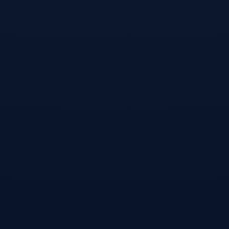
阵掀翻罗马尼亚，库尔图瓦的孤勇与东方的战术革
命
2026-08-05
九游娱乐官方-当时间错位，唯一一场孙兴慜没能拯
救韩国，却拯救了墨西哥的D组生死战
2026-08-05
九游娱乐入口-孤勇者的棋盘，当塞尔维亚的铁蹄踏
碎中美洲的疾风
2026-08-05
九游娱乐官方-蓝魔坠落，白狼啸天，乌兹别克斯坦
用一场非典型胜利，为2026世界杯B组写下最疯狂
注脚
2026-08-04
九游VIP-橙衣风暴下的北欧悲歌，当维尼修斯在A组
点燃桑巴烈火，荷兰用碾压宣告王权
2026-08-04
九游VIP-沙漠之狮的逆袭，当范戴克化身铁血司
令，摩洛哥在卢塞尔上演世界杯最燃剧本
2026-08-04