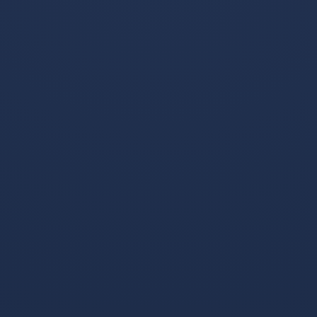
九游娱乐网站-致命斜刺杀穿南美防线，拉什福德导演血色黎明，塞尔维亚在C
组绞肉机中踩碎哥伦比亚的梦