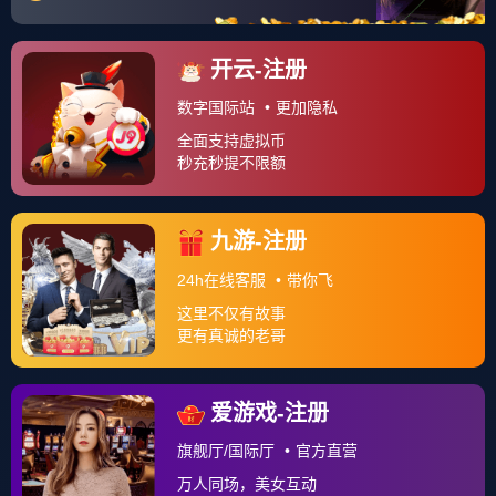
次极具标志性的拦截——他提前预判伊拉克边锋哈桑的突破路线，
用一次干净利落的铲断将球权夺回，随即发动长传反击，这种“抢断
即反击”的节奏，贯穿了整场比赛。
伊拉克人发现,他们引以为傲的中场控制力在芬兰人面前彻底失灵，
芬兰的中场三人组——琼·奥亚拉、格伦·卡马拉和罗伯特·泰勒——组
成了一个移动的三角形牢笼，奥亚拉负责战术犯规和节奏破坏，卡
马拉进行横向扫荡，泰勒则作为出球枢纽，伊拉克的传球成功率被