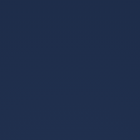
世界杯B组写下最疯狂注脚
九游VIP-沙漠之狮的逆袭，当范戴克化身铁血司令，摩洛哥在卢塞尔上演世界杯
最燃剧本