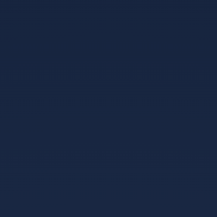
而他,只需一瞬，便足以震撼世界。
版权声明
本文仅代表作者九游体育观点立场。
本文系作者授权九游体育发表，未经许可，不得转载。
你可能喜欢: