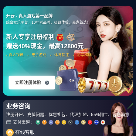
九游app下载-致命弧线划破多哈夜空，久保建
英一剑封喉，芬兰钢铁防线压碎伊拉克
九游体育
体坛热度榜
2026-07-08
178浏览
18
2026年6月18日,多哈的夜空被一种奇异的紧张感笼罩，阿尔巴伊特
体育场内，八万名球迷的呼吸仿佛被同一根无形的线牵引——世界
杯B组第二轮，芬兰对阵伊拉克，这不是一场传统意义上的强弱对
话，而是一场关于“压制”与“反击”的教科书式博弈，最终的结局，被
一个名字改写：久保建英。
钢铁森林：芬兰如何将伊拉克逼
入绝境
赛前,外界普遍认为这是一场势均力敌的较量，伊拉克拥有西亚球队
特有的灵动与速度，而芬兰则依靠北欧足球的纪律性与身体对抗，
从比赛第一分钟起，芬兰就彻底颠覆了人们的预期。
芬兰主帅采取了极其大胆的高位压迫策略,他们的防线不再是传统
的“北欧冰墙”式退缩，而是像一台精密运转的压路机，从对方半场开
始碾轧，第7分钟，芬兰队长、效力于意甲的后卫瓦伊萨宁完成了一