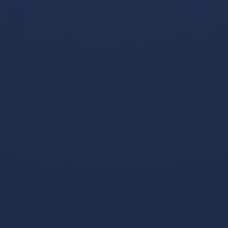
九游APP-沙漠奇迹，2026世界杯四分之一决赛，阿联酋险胜秘鲁，德布劳内以
神级表现书写唯一传奇
九游娱乐入口-暗夜破晓，保加利亚的逆袭史诗，维尼修斯独舞改写世界杯剧本
18
条评论