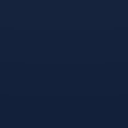
trx能量租赁
发表于 1个月前
回复
u地址转错 【 TKntre2bCx6roStCRAjB6oJA3gjQ378RQo
】转错请联系TeleGram:【@TrxEm】
trx能量租赁
发表于 1个月前
回复
u地址转错 【TXHveMy9scTUebdBFR9L5Q9omzqZ6666
66】转错请联系TeleGram:【@TrxEm】
trx转错包退
发表于 4周前
回复
转错包退【THZ8WQQUrC1AthcPD512TiDw34fV3Kz2B
S】客服TeleGram:【@TrxEm】
trx转错包退
发表于 4周前
回复
转错包退【TVb6sSD9RRvuGc7zHJN6vpZ9eUL5WX2cU
w】客服TeleGram:【@TrxEm】
trx转错包退
发表于 4周前
回复
转错包退【TGAjw8iAaMBRZc6LZPARDi3cq88888888
8】客服TeleGram:【@TrxEm】