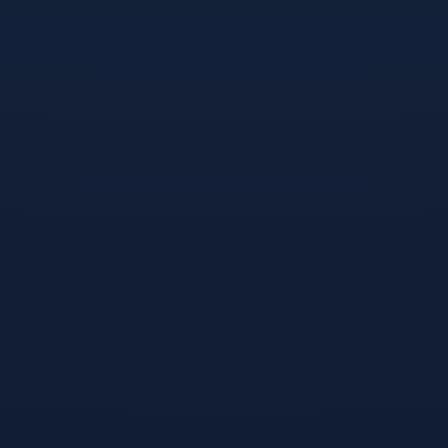
最新文章
九游娱乐首页-华沙夜空下的蓝白闪电，2026，斯洛
伐克用钢铁防线与三笘薰的致命一击，完成迟到的
复仇
2026-08-08
九游娱乐官方网站-钢铁之夜的致命弧线，当莱万的
手腕，划破中欧足球的宿命之墙
2026-08-08
九游游戏-唯一性的胜利，当匈牙利碾压瑞典，卢卡
库用一己之力重写2026世界杯剧本
2026-08-07
九游体育APP下载-扩展
2026-08-07
九游体育-当沙漠吞噬桑巴，乌兹别克斯坦的钢铁意
志与维尼修斯孤星闪耀—2026世界杯F组天方夜谭
背后的唯一性叙事
2026-08-06
九游APP-死亡之组的华丽序章，奥地利铁蹄踏破中