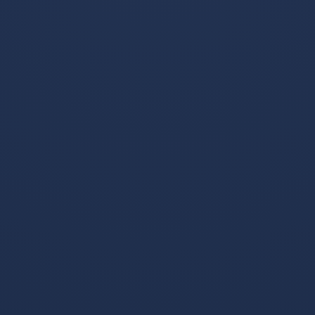
九游APP-当桑巴足球被波斯铁骑封印，2026世界杯F组那场颠覆宿命的唯一之
役