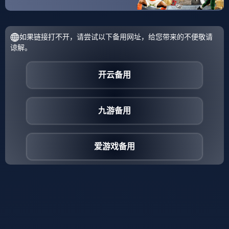
基和跑向后点的卡马拉吸引——没有人注意到，一个身穿18号球
衣、身材并不高大却异常灵动的身影，正从禁区弧顶悄然插入。
久保建英,这个在皇家社会中场逐渐找到自己位置的日本天才，此刻
像一柄藏在鞘中的短刃，在对手防线最松动的罅隙中，完成了致命
一击。
致命一击：久保建英的完美时刻
传中球掠过前点,伊拉克中卫伸腿试图拦截，却只蹭到空气，皮球坠
向后点，飞行轨迹略高，门将法赫德已经出击，双臂张开，封堵住
了近角，在那一瞬间，几乎所有进攻球员都会选择用胸部停球，再
调整射门角度——但那样做的结果，必然会遭遇侧后方回防后卫的
铲断。
久保建英没有停球。
他的身体微微后仰,右脚脚弓以一种近乎极致的柔和姿态迎向皮球，
那不是一脚爆射，而是一记带有强烈上旋的凌空垫射——皮球擦着
法赫德高举的指尖，划出一道略微诡异的弧线，砸在横梁下沿后弹
入网窝。